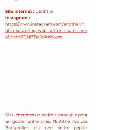
Site internet : 
L'Entithé
Instagram : 
https://www.instagram.com/entithe17?
utm_source=ig_web_button_share_shee
t&igsh=ZDNlZDc0MzIxNw==
Si tu cherches un endroit tranquille pour 
un goûter entre amis, l'Entithé, rue des 
Batignolles, est une petite pépite. 