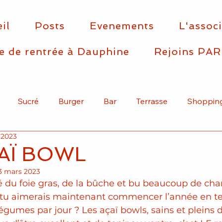
il
Posts
Evenements
L'assoc
e de rentrée à Dauphine
Rejoins PAR
Sucré
Burger
Bar
Terrasse
Shoppin
 2023
Asiatique
Arrondissement
Articles
Mexicain
AÏ BOWL
3 mars 2023
 du foie gras, de la bûche et bu beaucoup de c
, tu aimerais maintenant commencer l’année en t
légumes par jour ? Les açaï bowls, sains et pleins 