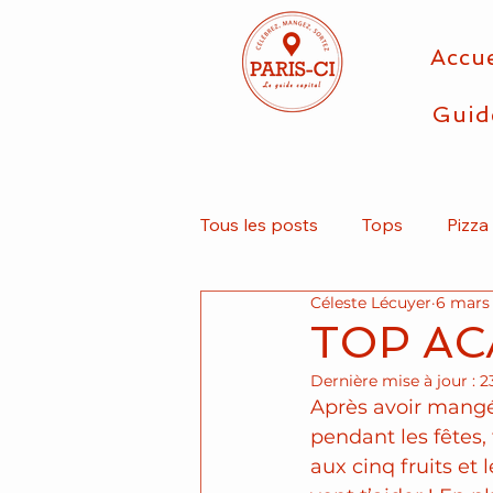
Accue
Guid
Tous les posts
Tops
Pizza
Céleste Lécuyer
6 mars
Take Away
Végétarien
TOP AC
Dernière mise à jour :
2
Kebab
Après avoir mangé
pendant les fêtes
aux cinq fruits et 