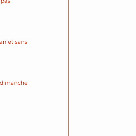
epas 
an et sans 
& dimanche 