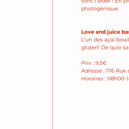
vont t’aider ! En p
photogénique.
Love and juice bar
L’un des açaí bowls
gluten! De quoi sa
Prix
 : 9,5€
Adresse
 : 176 Rue
Horaires
 : 08h00-