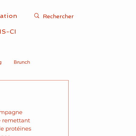
iation
IS-CI
g
Brunch
Africain
Vegan
hampagne 
e remettant 
de protéines 