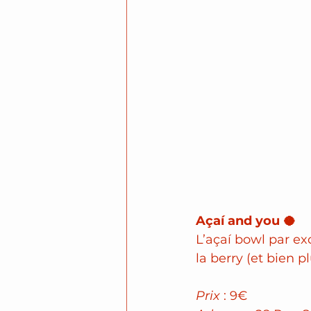
Açaí and you 🥥
L’açaí bowl par exc
la berry (et bien pl
Prix
 : 9€