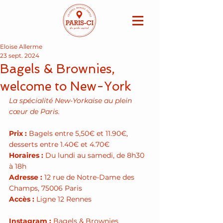
Eloise Allerme
23 sept. 2024
Bagels & Brownies,
welcome to New-York
La spécialité New-Yorkaise au plein 
cœur de Paris.
Prix : 
Bagels entre 5,50€ et 11.90€, 
desserts entre 1.40€ et 4.70€
Horaires : 
Du lundi au samedi, de 8h30 
à 18h
Adresse :
 12 rue de Notre-Dame des 
Champs, 75006 Paris
Accès :
 Ligne 12 Rennes
Instagram : 
Bagels & Brownies 