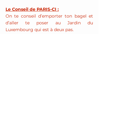
Le Conseil de PARIS-CI :
On te conseil d’emporter ton bagel et 
d’aller te poser au Jardin du 
Luxembourg qui est à deux pas.
Notre réel sur insta
Sucré
Articles
Voir tout
Posts récents