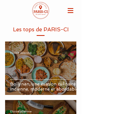
Les tops de PARIS-CI
Eloise Allerme
Bollynan, une évasion culinaire
indienne, moderne et abordable
Eloise Allerme