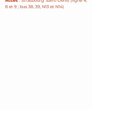
Accès
 : Strasbourg Saint-Denis (ligne 4, 
8 et 9 ; bus 38, 39, N13 et N14)