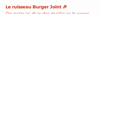
Le ruisseau Burger Joint 🎉
On parle ici d'un des meilleurs burgers 
de Paris qui va facilement s'intégrer 
dans ton top 3 ! Une vraie maison à 
Burgers pour les gourmets gourmands 
!
Adresse - 
22 Rue Rambuteau, 75003 
Paris, France