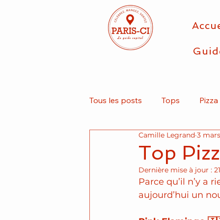
Accue
Guid
Tous les posts
Tops
Pizza
Camille Legrand
3 mars
Take Away
Végétarien
Top Pizza
Dernière mise à jour :
2
Kebab
Parce qu’il n’y a r
aujourd’hui un nou