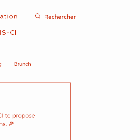
iation
IS-CI
g
Brunch
Africain
Vegan
CI te propose 
ns. 🍕