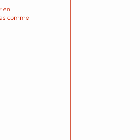
r en 
 pas comme 