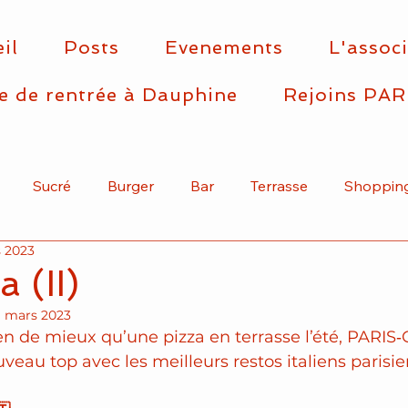
il
Posts
Evenements
L'assoc
e de rentrée à Dauphine
Rejoins PAR
Sucré
Burger
Bar
Terrasse
Shoppin
 2023
Asiatique
Arrondissement
Articles
Mexicain
 (II)
1 mars 2023
ien de mieux qu’une pizza en terrasse l’été, PARIS‑
veau top avec les meilleurs restos italiens parisie