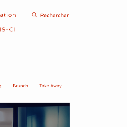
iation
IS-CI
g
Brunch
Take Away
Vegan
Kebab