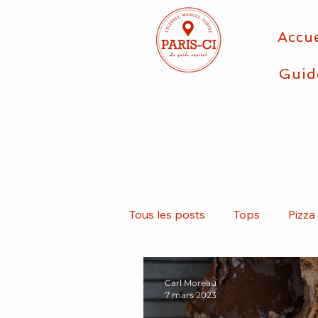
Accue
Guid
Tous les posts
Tops
Pizza
Végétarien
Asiatique
Carl Moreau
7 mars 2023