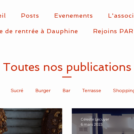
il
Posts
Evenements
L'assoc
e de rentrée à Dauphine
Rejoins PAR
Toutes nos publications
Sucré
Burger
Bar
Terrasse
Shoppin
Arrondissement
Articles
Mexicain
Africain
Céleste Lécuyer
6 mars 2023