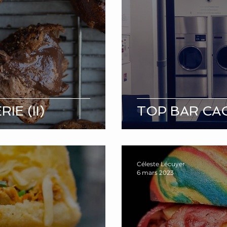
E (II)
TOP BAR CA
Céleste Lécuyer
6 mars 2023