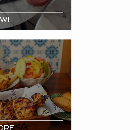
OWL
ORE