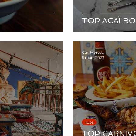
TOP ACAÏ B
Carl Moreau
5 mars 2023
Tops
TOP CARNIV