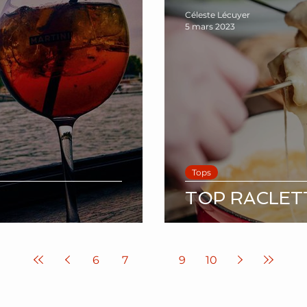
Céleste Lécuyer
5 mars 2023
Tops
TOP RACLET
6
7
8
9
10